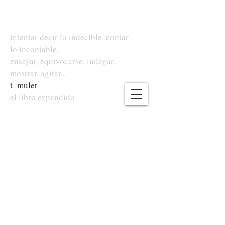
intentar decir lo indecible, contar
lo incontable,
ensayar, equivocarse, indagar,
mostrar, agitar...
t
_
mulet
el libro expandido