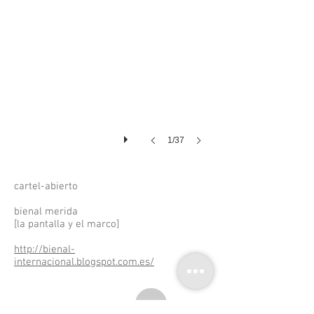
1/37
cartel-abierto
bienal merida
[la pantalla y el marco]
http://bienal-
internacional.blogspot.com.es/
p^