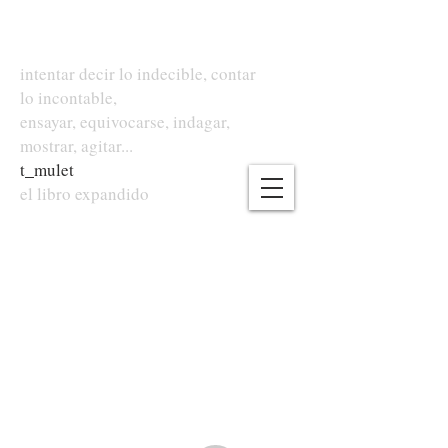
intentar decir lo indecible, contar
lo incontable,
ensayar, equivocarse, indagar,
mostrar, agitar...
t
_
mulet
el libro expandido