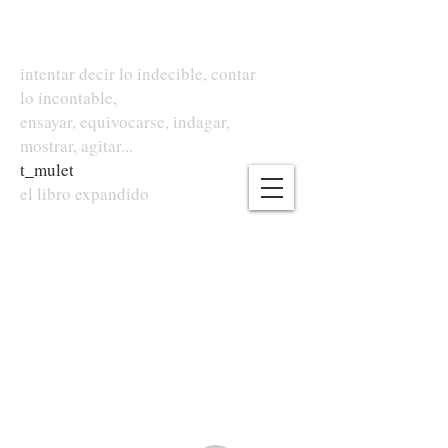
intentar decir lo indecible, contar
lo incontable,
ensayar, equivocarse, indagar,
mostrar, agitar...
t
_
mulet
el libro expandido