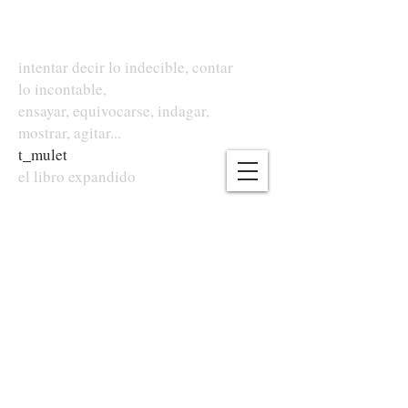
intentar decir lo indecible, contar
lo incontable,
ensayar, equivocarse, indagar,
mostrar, agitar...
t
_
mulet
el libro expandido