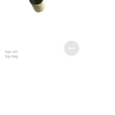
tipo útil
big-bag
signos
p^
v^
txt