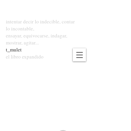
intentar decir lo indecible, contar
lo incontable,
ensayar, equivocarse, indagar,
mostrar, agitar...
t
_
mulet
el libro expandido