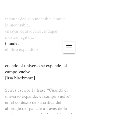
intentar decir lo indecible, contar
lo incontable,
ensayar, equivocarse, indagar,
mostrar, agitar...
t
_
mulet
el libro expandido
cuando el universo se expande, el
campo vuelve
[lisa blackmore]
Serres escribe la frase “Cuando el
universo expande, el campo vuelve”
en el contexto de su crítica del
abordaje del paisaje a través de la