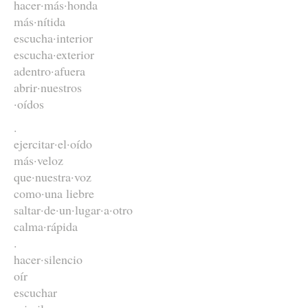
hacer·más·honda
más·nítida
escucha·interior
escucha·exterior
adentro·afuera
abrir·nuestros
·oídos
.
ejercitar·el·oído
más·veloz
que·nuestra·voz
como·una liebre
saltar·de·un·lugar·a·otro
calma·rápida
.
hacer·silencio
oír
escuchar