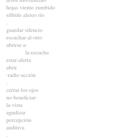
hojas viento zumbido
silbido aleteo río
.
guardar·silencio
escuchar·al·otro
abrirse·a·
la·escucha
estar·alerta
abrir
·radio·acción
.
cerrar·los·ojos
no·beneficiar·
la·vista
agudizar
percepción·
auditiva
.