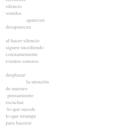
silencio
sonidos
aparecen
desaparecen
al·hacer·silencio
siguen·sucediendo
constantemente
eventos·sonoros
desplazar·
la·atención
de·nuestro·
pensamiento
escuchar
·lo·que·sucede
lo·que·irrumpe
para·hacerse·