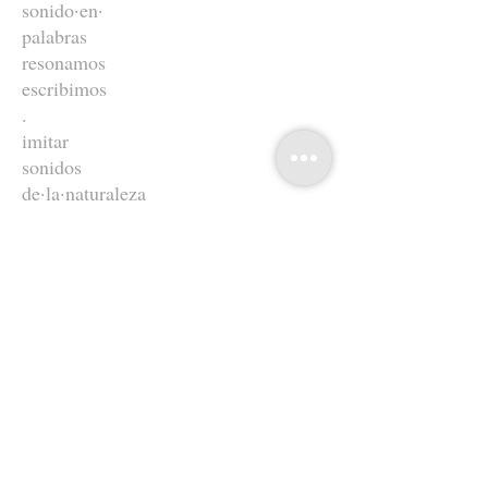
sonido·en·
palabras
resonamos
escribimos
.
imitar
sonidos
de·la·naturaleza
no·propios
del·lenguaje
humano
.
dar·nombre
nombrar
sonidos
río·de·palabras
fluyen
río piedra musgo