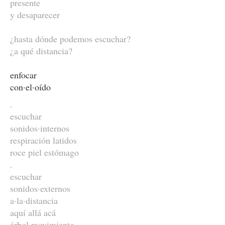
presente
y desaparecer
¿hasta dónde podemos escuchar?
¿a qué distancia?
enfocar
con·el·oído
.
escuchar
sonidos·internos
respiración latidos
roce piel estómago
.
escuchar
sonidos·externos
a·la·distancia
aquí allá acá
árbol movimiento