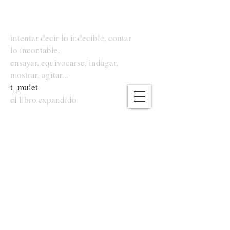
intentar decir lo indecible, contar
lo incontable,
ensayar, equivocarse, indagar,
mostrar, agitar...
t
_
mulet
el libro expandido