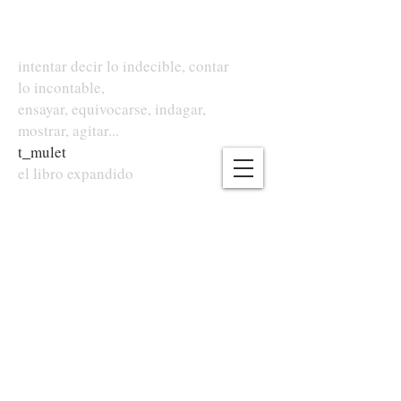
intentar decir lo indecible, contar
lo incontable,
ensayar, equivocarse, indagar,
mostrar, agitar...
t
_
mulet
el libro expandido