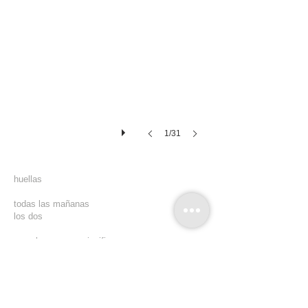
1/31
huellas
todas las mañanas
los dos
no sabemos que significan
no siempre
nos damos cuenta de ellas
ahí estan para leerlas
o no.