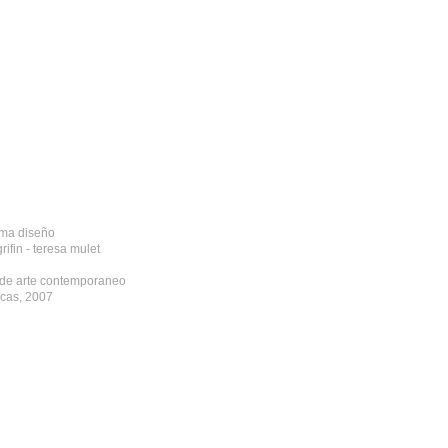
ma diseño
rifin - teresa mulet
de arte contemporaneo
acas, 2007