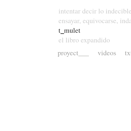
intentar decir lo indecibl
ensayar, equivocarse, inda
t
_
mulet
el libro expandido
proyect___
videos
tx