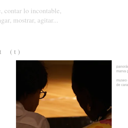
e, contar lo incontable,
gar, mostrar, agitar...
t
( t )
panorá
marva g
museo 
de car