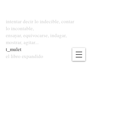
intentar decir lo indecible, contar
lo incontable,
ensayar, equivocarse, indagar,
mostrar, agitar...
t
_
mulet
el libro expandido