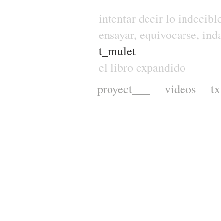
intentar decir lo indecibl
ensayar, equivocarse, inda
t
_
mulet
el libro expandido
proyect___
videos
tx