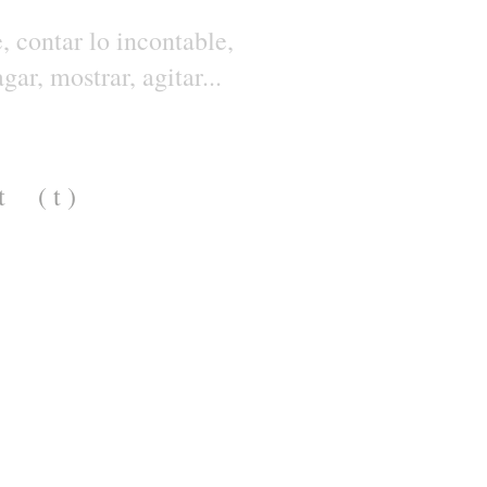
e, contar lo incontable,
gar, mostrar, agitar...
t
( t )