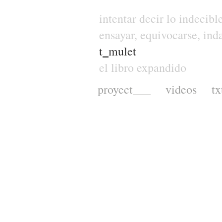
intentar decir lo indecibl
ensayar, equivocarse, inda
t
_
mulet
el libro expandido
proyect___
videos
tx