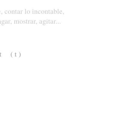
e, contar lo incontable,
gar, mostrar, agitar...
t
( t )