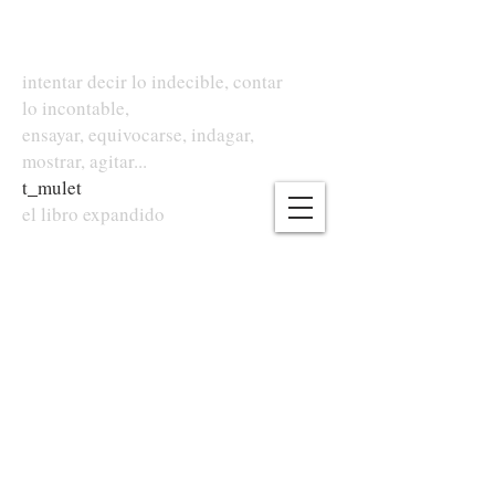
intentar decir lo indecible, contar
lo incontable,
ensayar, equivocarse, indagar,
mostrar, agitar...
t
_
mulet
el libro expandido