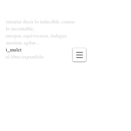
intentar decir lo indecible, contar
lo incontable,
ensayar, equivocarse, indagar,
mostrar, agitar...
t
_
mulet
el libro expandido