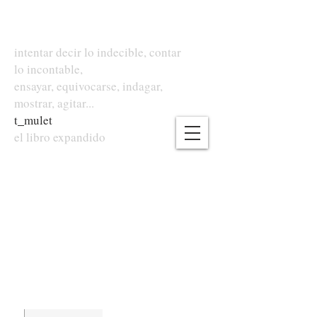
intentar decir lo indecible, contar
lo incontable,
ensayar, equivocarse, indagar,
mostrar, agitar...
t
_
mulet
el libro expandido